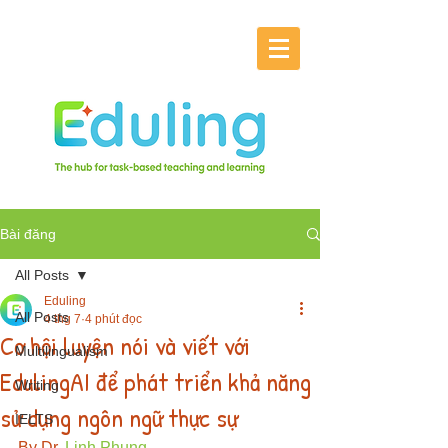
Bài đăng
All Posts
Eduling
All Posts
4 thg 7
4 phút đọc
Cơ hội luyện nói và viết với
Multilingualism
EdulingAI để phát triển khả năng
Writing
sử dụng ngôn ngữ thực sự
IELTS
By Dr. 
Linh Phung