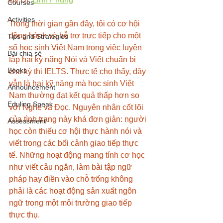
Courses
Activities
Trong thời gian gần đây, tôi có cơ hội 
đồng hành và hỗ trợ trực tiếp cho một 
Tips and Strategies
số học sinh Việt Nam trong việc luyện 
Bài chia sẻ
tập hai kỹ năng Nói và Viết chuẩn bị 
Books
cho kỳ thi IELTS. Thực tế cho thấy, đây 
vẫn là hai kỹ năng mà học sinh Việt 
Announcement
Nam thường đạt kết quả thấp hơn so 
Eduling Speak
với Nghe và Đọc. Nguyên nhân cốt lõi 
của tình trạng này khá đơn giản: người 
Assessment
học còn thiếu cơ hội thực hành nói và 
viết trong các bối cảnh giao tiếp thực 
tế. Những hoạt động mang tính cơ học 
như viết câu ngắn, làm bài tập ngữ 
pháp hay điền vào chỗ trống không 
phải là các hoạt động sản xuất ngôn 
ngữ trong một môi trường giao tiếp 
thực thụ.