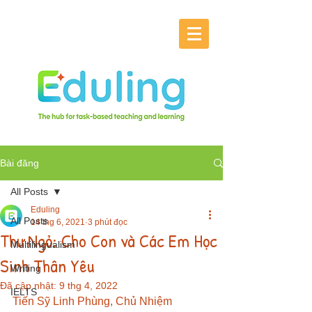
Bài đăng
All Posts
Eduling
All Posts
14 thg 6, 2021
3 phút đọc
Thư Ngỏ: Cho Con và Các Em Học
Multilingualism
Sinh Thân Yêu
Writing
Đã cập nhật:
9 thg 4, 2022
IELTS
Tiến Sỹ Linh Phùng, Chủ Nhiệm 