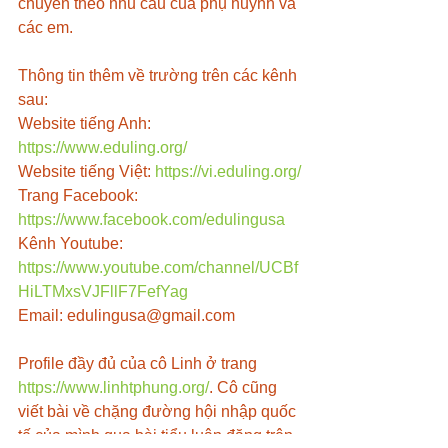
chuyên theo nhu cầu của phụ huynh và 
các em. 
Thông tin thêm về trường trên các kênh 
sau:
Website tiếng Anh: 
https://www.eduling.org/
Website tiếng Việt: 
https://vi.eduling.org/
Trang Facebook: 
https://www.facebook.com/edulingusa
Kênh Youtube: 
https://www.youtube.com/channel/UCBf
HiLTMxsVJFllF7FefYag
Email: edulingusa@gmail.com  
Profile đầy đủ của cô Linh ở trang 
https://www.linhtphung.org/
. Cô cũng 
viết bài về chặng đường hội nhập quốc 
tế của mình qua bài tiểu luận đăng trên 