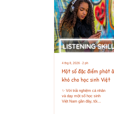
4 thg 8, 2026
∙
2
ph
Một số đặc điểm phát 
khó cho học sinh Việt
✨ Với trải nghiệm cá nhân
và dạy một số học sinh
Việt Nam gần đây, tôi
nhận thấy có một số âm
tiết và tổ hợp phụ âm rất