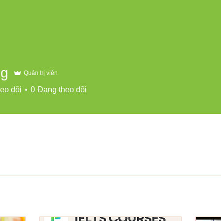
ng
Quản trị viên
eo dõi
0
Đang theo dõi