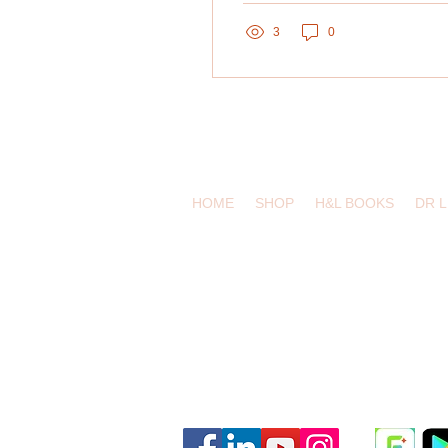
khó cho người Việt. Điều
này cũng thể hiện ở thực
3
0
tế là hệ thống nhận dạng
giọng nói (ASR -
Automatic Speech
Recognition) thường nhận
diện sai. 🗣️❌
HOME
SHOP
H&L BOOKS
DR 
eduling.org / Pittsburgh, Pennsylvania
Classes and Materials
Educator Dashboard
Resources
Terms of Service
Privacy Policy