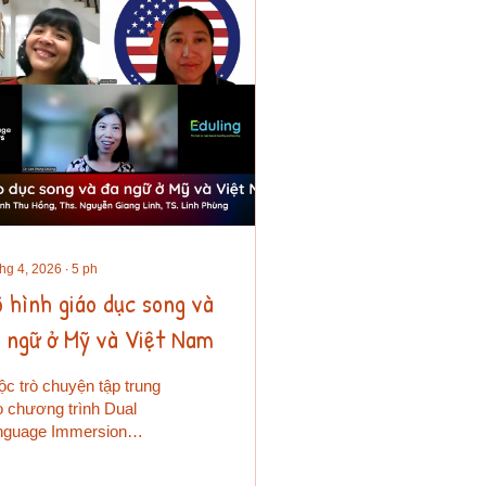
thg 4, 2026
∙
5
ph
 hình giáo dục song và
 ngữ ở Mỹ và Việt Nam
c trò chuyện tập trung
 chương trình Dual
nguage Immersion
I) (Giáo dục song ngữ
 nhập) trong hệ thống