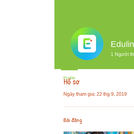
Eduli
1
Người th
Profile
Hồ sơ
Ngày tham gia: 22 thg 9, 2019
Bài đăng