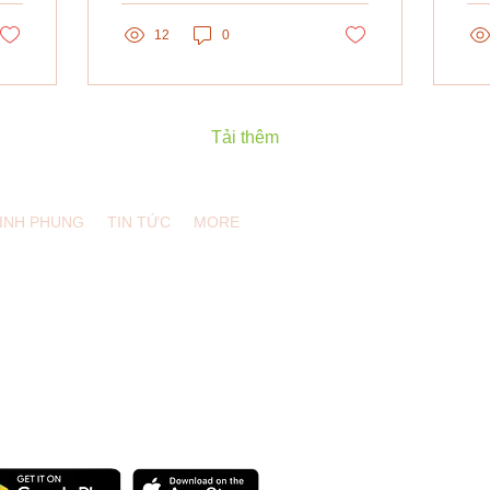
tr
12
0
thờ
dụ
dụ
tại
Tải thêm
LINH PHUNG
TIN TỨC
MORE
, USA /
info@eduling.org