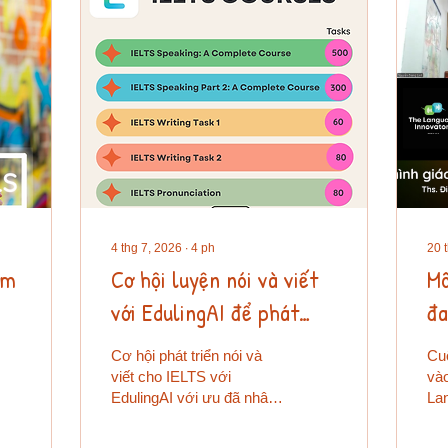
4 thg 7, 2026
∙
4
ph
20 
âm
Cơ hội luyện nói và viết
Mô
với EdulingAI để phát
đa
triển khả năng sử dụng
Cơ hội phát triển nói và
Cuộ
ngôn ngữ thực sự
viết cho IELTS với
vào
EdulingAI với ưu đã nhân
La
ngày lễ Độc lập của Mỹ.
(DL
hòa