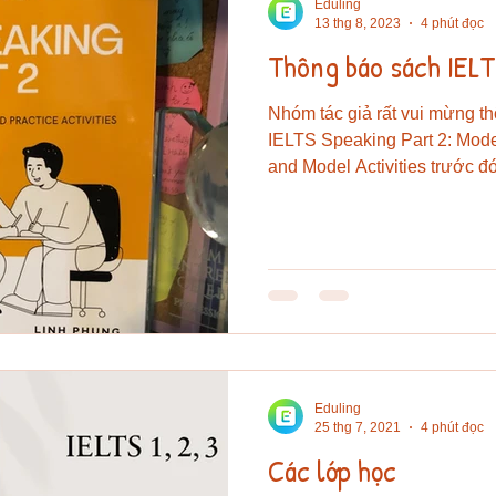
Eduling
13 thg 8, 2023
4 phút đọc
Thông báo sách IELT
Nhóm tác giả rất vui mừng t
IELTS Speaking Part 2: Mode
and Model Activities trước đó 
Eduling
25 thg 7, 2021
4 phút đọc
Các lớp học