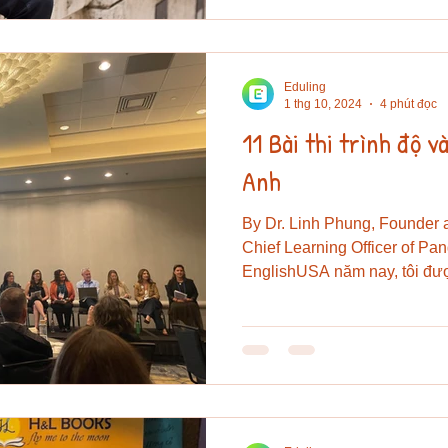
tôi đạt gần điểm tuyệt đối tr
và làm quen hơn với tiếng A
sau này còn góp phần giúp t
Eduling
1 thg 10, 2024
4 phút đọc
11 Bài thi trình độ 
Anh
By Dr. Linh Phung, Founder 
Chief Learning Officer of Pan
EnglishUSA năm nay, tôi đượ