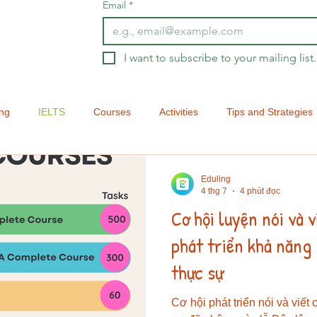
Email
*
I want to subscribe to your mailing list.
ing
IELTS
Courses
Activities
Tips and Strategies
Eduling Speak
Assessment
Eduling
4 thg 7
4 phút đọc
Cơ hội luyện nói và v
phát triển khả năng
thực sự
Cơ hội phát triển nói và viết