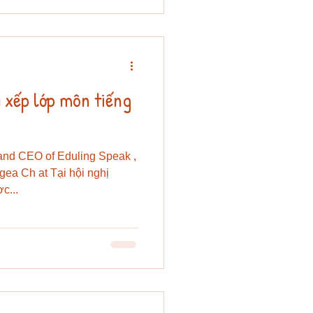
ong kỳ thi TOEFL lúc bấy giờ
nh học thuật. Điểm số đó
ôi nhận được học bổng du
và xếp lớp môn tiếng
and CEO of Eduling Speak ,
gea Ch at Tại hội nghị
c...