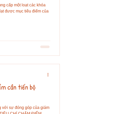
cung cấp một loạt các khóa
đạt được mục tiêu điểm của
ểm cần tiến bộ
g với sự đóng góp của giám
r TIÊU CHÍ CHẤM ĐIỂM