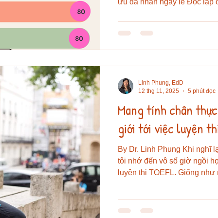
ưu đã nhân ngày lễ Độc lập 
Linh Phung, EdD
12 thg 11, 2025
5 phút đọc
Mang tính chân thực 
giới tới việc luyện t
By Dr. Linh Phung Khi nghĩ l
tôi nhớ đến vô số giờ ngồi 
luyện thi TOEFL. Giống như 
khác, tôi quyết tâm chinh ph
lược giúp mình đạt điểm cao 
Chắc rằng những giờ học đó 