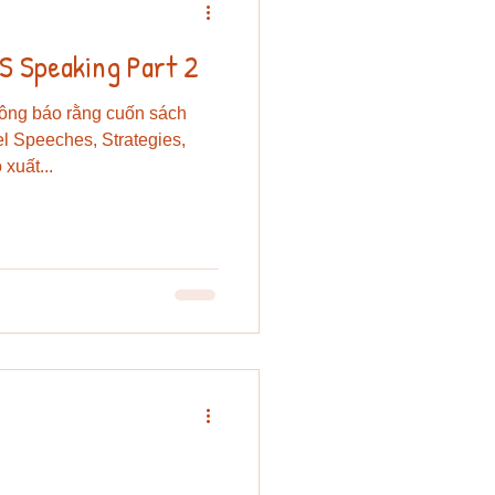
S Speaking Part 2
hông báo rằng cuốn sách
l Speeches, Strategies,
xuất...