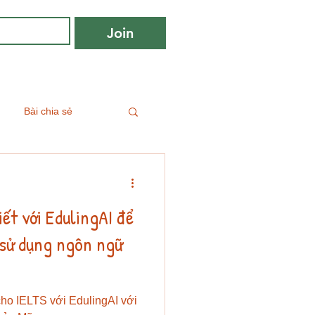
Join
Bài chia sẻ
iết với EdulingAI để
 sử dụng ngôn ngữ
 cho IELTS với EdulingAI với