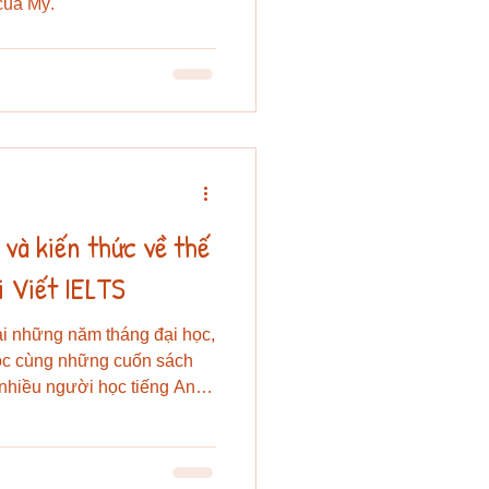
của Mỹ.
và kiến thức về thế
hi Viết IELTS
ại những năm tháng đại học,
học cùng những cuốn sách
nhiều người học tiếng Anh
ục các kỹ năng và chiến
và mở ra cơ hội du học.
không uổng phí. Cuối cùng,