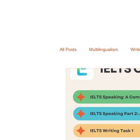
All Posts
Multilingualism
Writ
Books
Announcement