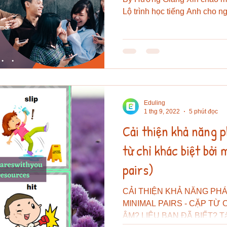
Lộ trình học tiếng Anh cho ng
Eduling
1 thg 9, 2022
5 phút đọc
Cải thiện khả năng 
từ chỉ khác biệt bởi
pairs)
CẢI THIỆN KHẢ NĂNG PH
MINIMAL PAIRS - CẶP TỪ 
ÂM? LIỆU BẠN ĐÃ BIẾT? Tác