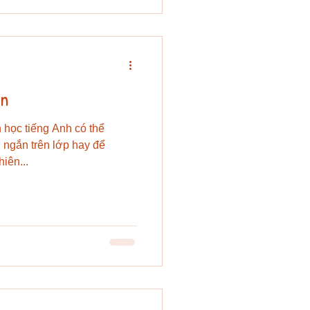
ân
 học tiếng Anh có thể
n ngắn trên lớp hay để
hiên...