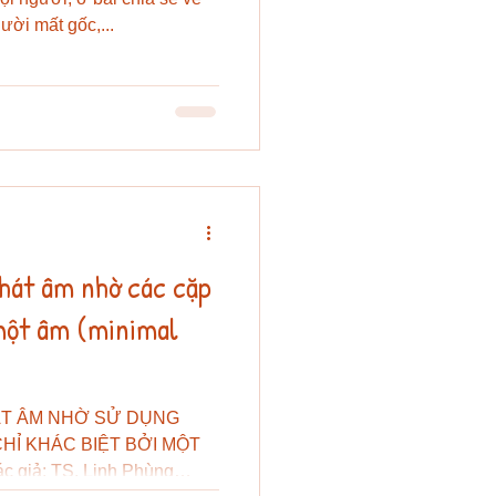
ười mất gốc,...
phát âm nhờ các cặp
 một âm (minimal
ÁT ÂM NHỜ SỬ DỤNG
CHỈ KHÁC BIỆT BỞI MỘT
 giả: TS. Linh Phùng