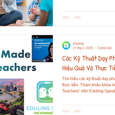
thứ hai (L2). Dưới đây là ph
dụng để thiết kế hoạt động v
giảng dạy. 1. Mục tiêu chính
đánh vần từ trong văn bản v
viết được âm thanh thành ch
cái biểu thị âm thanh như thế
Eduling
27 thg 4, 2025
3 phút đọc
Các Kỹ Thuật Dạy P
Hiệu Quả Và Thực Ti
Tìm hiểu các kỹ thuật dạy ph
thực tiễn. Tham khảo khóa họ
Teachers" trên Eduling Speak