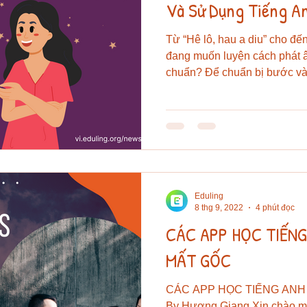
Và Sử Dụng Tiếng A
Từ “Hê lô, hau a diu” cho đến
đang muốn luyện cách phát 
chuẩn? Để chuẩn bị bước vào
Eduling
8 thg 9, 2022
4 phút đọc
CÁC APP HỌC TIẾNG
MẤT GỐC
CÁC APP HỌC TIẾNG ANH
By Hương Giang Xin chào mọi