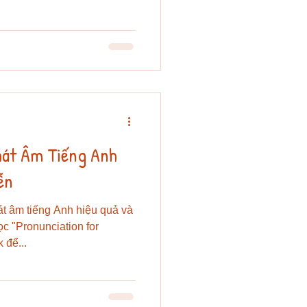
ần so sánh mà bạn có thể sử
à áp dụng các chiến lược
 Phonics Giúp người học
iết để đọc Giúp người học
ữ cái Câu hỏi chính:“ Chữ
 nào trong văn bản viết
hát Âm Tiếng Anh
ễn
át âm tiếng Anh hiệu quả và
c "Pronunciation for
 để...