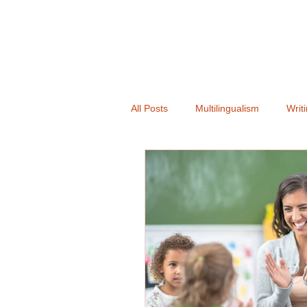
All Posts
Multilingualism
Writ
Books
Announcement