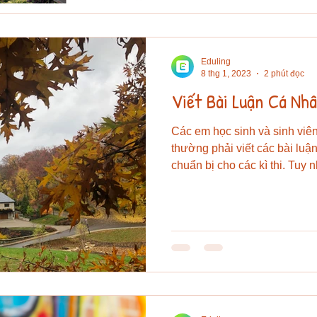
Eduling
8 thg 1, 2023
2 phút đọc
Viết Bài Luận Cá Nh
Các em học sinh và sinh viên
thường phải viết các bài luậ
chuẩn bị cho các kì thi. Tuy n