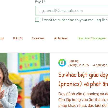
Email
*
I want to subscribe to your mailing list.
ing
IELTS
Courses
Activities
Tips and Strategies
Eduling Speak
Assessment
Eduling
26 thg 12, 2025
4 phút đọc
Sự khác biệt giữa dạ
(phonics) và phát â
Dạy đánh vần (phonics) và d
đều tập trung vào âm thanh,
pháp khác nhau, đặc biệt đố