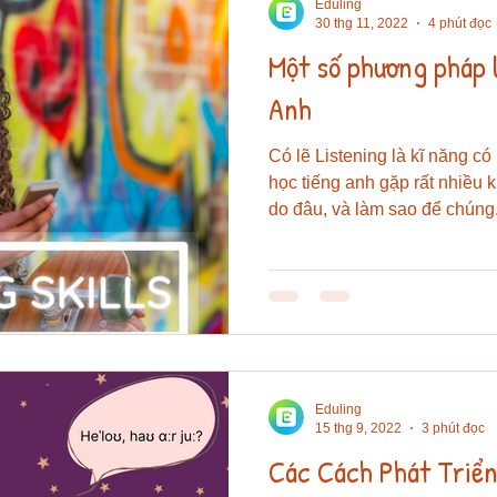
Eduling
30 thg 11, 2022
4 phút đọc
Một số phương pháp 
Anh
Có lẽ Listening là kĩ năng có
học tiếng anh gặp rất nhiều
do đâu, và làm sao để chúng.
Eduling
15 thg 9, 2022
3 phút đọc
Các Cách Phát Triể