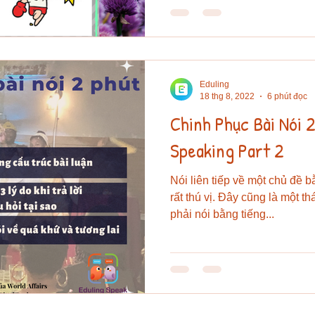
Dịch:...
Eduling
18 thg 8, 2022
6 phút đọc
Chinh Phục Bài Nói 
Speaking Part 2
Nói liên tiếp về một chủ đề b
rất thú vị. Đây cũng là một th
phải nói bằng tiếng...