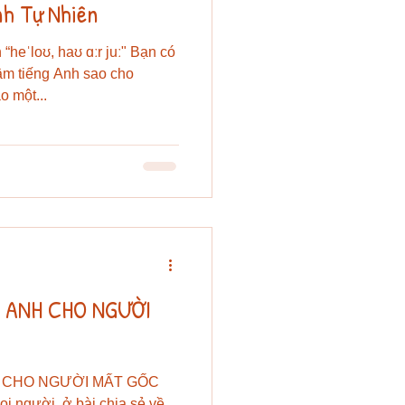
nh Tự Nhiên
 “heˈloʊ, haʊ ɑːr juː" Bạn có
âm tiếng Anh sao cho
 một...
 ANH CHO NGƯỜI
 CHO NGƯỜI MẤT GỐC
 người, ở bài chia sẻ về