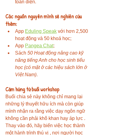
toàn diện.
Các nguồn nguyên mình sẽ nghiên cứu 
thêm:
App 
Eduling Speak
 với hơn 2,500 
hoạt động và 50 khoá học;
App 
Pangea Chat
;
Sách 
50 Hoạt động nâng cao kỹ 
năng tiếng Anh cho học sinh tiểu 
học (có mặt ở các hiệu sách lớn ở 
Việt Nam)
.
Cảm hứng từ buổi workshop
Buổi chia sẻ này không chỉ mang lại 
những lý thuyết hữu ích mà còn giúp 
mình nhận ra rằng việc dạy ngôn ngữ 
không cần phải khô khan hay áp lực
 . 
Thay vào đó, hãy biến việc học thành 
một hành trình thú vị , nơi người học 