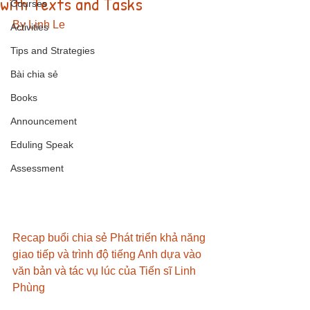
with Texts and Tasks
Courses
By Linh Le
Activities
Tips and Strategies
Bài chia sẻ
Books
Announcement
Eduling Speak
Assessment
Recap buổi chia sẻ Phát triển khả năng 
giao tiếp và trình độ tiếng Anh dựa vào 
văn bản và tác vụ lúc của Tiến sĩ Linh 
Phùng