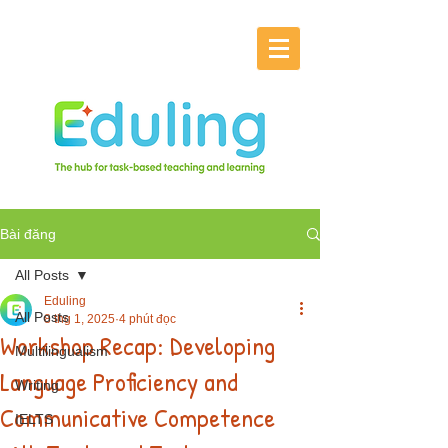
Bài đăng
All Posts
Eduling
All Posts
8 thg 1, 2025
4 phút đọc
Workshop Recap: Developing
Multilingualism
Language Proficiency and
Writing
Communicative Competence
IELTS