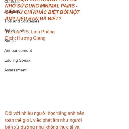
Courses
NHỜ SỬ DỤNG MINIMAL PAIRS - 
Activities
CẶP TỪ CHỈ KHÁC BIỆT BỞI MỘT 
ÂM? LIỆU BẠN ĐÃ BIẾT?
Tips and Strategies
Bài chia sẻ
Tác giả: TS. Linh Phùng
Dịch: Hương Giang 
Books
Announcement
Eduling Speak
Assessment
Đối với nhiều người học tiếng anh trên 
toàn thế giới, việc phát âm như người 
bản xứ dường như không thực tế và 