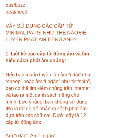
bus/buzz
neat/need
VẬY SỬ DỤNG CÁC CẶP TỪ 
MINIMAL PAIRS NHƯ THẾ NÀO ĐỂ 
LUYỆN PHÁT ÂM TIẾNG ANH?
1. Liệt kê các cặp từ đồng âm và tìm 
hiểu cách phát âm chúng:
Nếu bạn muốn luyện tập âm “i dài” như 
“sheep” hoặc âm “i ngắn” như từ “ship”, 
bạn có thể tìm kiếm chúng trên Internet 
và tạo ra một danh sách riêng cho 
mình. Lưu ý rằng, bạn không sử dụng 
IPA vì rất dễ để nhận ra cách phát âm 
dựa trên các chữ cái. Dưới đây là 12 
cặp từ đồng âm:
Âm “i dài”	Âm “i ngắn”