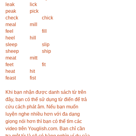
leak		lick
peak		pick
check		chick
meal		mill
feel			fill
heel		hill
sleep		slip
sheep		ship
meat		mitt
feet			fit
heat		hit
feast		fist
Khi bạn nhận được danh sách từ trên 
đây, bạn có thể sử dụng từ điển để trả 
cứu cách phát âm. Nếu bạn muốn 
luyện nghe nhiều hơn với đa dạng 
giọng nói hơn thì bạn có thể tìm các 
video trên Youglish.com. Bạn chỉ cần 
tra một từ là sẽ có hàng nghìn ví dụ của 