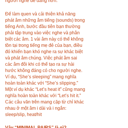
người nghe dễ dàng hơn.
Để làm quen và cải thiện khả năng 
phát âm những âm tiếng (sounds) trong 
tiếng Anh, bước đầu tiên bạn thường 
phải tập trung vào việc nghe và phân 
biệt các âm. 1 vài âm này có thể không 
tồn tại trong tiếng mẹ đẻ của bạn, điều 
đó khiến bạn khó nghe ra sự khác biệt 
và phát âm chúng. Việc phát âm sai 
các âm đôi khi có thể tạo ra sự hài 
hước không đáng có cho người nghe. 
Ví dụ, “She’s sleeping” mang nghĩa 
hoàn toàn khác với “She’s slipping.” 
Một ví dụ khác “Let’s heat it” cũng mang 
nghĩa hoàn toàn khác với “Let’s hit it.” 
Các câu văn trên mang cặp từ chỉ khác 
nhau ở một âm i dài và i ngắn: 
sleep/slip, heat/hit
Vậy “MINIMAL PAIRS” là gì?