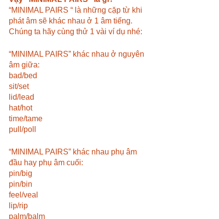
“MINIMAL PAIRS “ là những cặp từ khi 
phát âm sẽ khác nhau ở 1 âm tiếng. 
Chúng ta hãy cùng thử 1 vài ví dụ nhé:
“MINIMAL PAIRS” khác nhau ở nguyên 
âm giữa:
bad/bed
sit/set
lid/lead
hat/hot
time/tame
pull/poll
“MINIMAL PAIRS” khác nhau phụ âm 
đầu hay phụ âm cuối:
pin/big
pin/bin
feel/veal
lip/rip
palm/balm