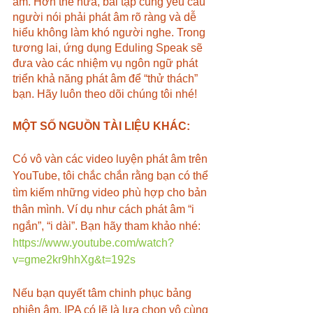
âm. Hơn thế nữa, bài tập cũng yêu cầu 
người nói phải phát âm rõ ràng và dễ 
hiểu không làm khó người nghe. Trong 
tương lai, ứng dụng Eduling Speak sẽ 
đưa vào các nhiệm vụ ngôn ngữ phát 
triển khả năng phát âm để “thử thách” 
bạn. Hãy luôn theo dõi chúng tôi nhé!
MỘT SỐ NGUỒN TÀI LIỆU KHÁC:
Có vô vàn các video luyện phát âm trên 
YouTube, tôi chắc chắn rằng bạn có thể 
tìm kiếm những video phù hợp cho bản 
thân mình. Ví dụ như cách phát âm “i 
ngắn”, “i dài”. Bạn hãy tham khảo nhé: 
https://www.youtube.com/watch?
v=gme2kr9hhXg&t=192s
Nếu bạn quyết tâm chinh phục bảng 
phiên âm, IPA có lẽ là lựa chọn vô cùng 