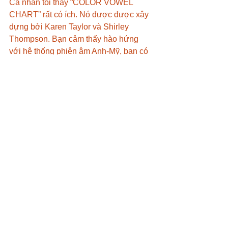
Cá nhân tôi thấy “COLOR VOWEL 
CHART” rất có ích. Nó được được xây 
dựng bởi Karen Taylor và Shirley 
Thompson. Bạn cảm thấy hào hứng 
với hệ thống phiên âm Anh-Mỹ, bạn có 
thể download tại đây.
LỜI KẾT:
Âm tiếng Anh nào đang làm khó bạn? 
Bạn có ý tưởng hay tài liệu nào muốn 
chia sẻ? Hãy tham gia nhóm 
FACEBOOK CỦA EDULING gọi là 
ENGLISH LEARNING 
OPPORTUNITIES
 và tương tác trên đó 
cùng chúng tôi nhé. Nếu bạn muốn 
luyện nói theo cặp, hãy sử dụng trò 
chơi với nhiều chủ đề đa dạng đã 
được thiết kế sẵn cho bạn thông qua 
EDULING SPEAK
 app. Tại đây có các 
đoạn hội thoại theo chủ đề, các bài 