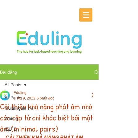
Bài đăng
All Posts
Eduling
All Posts
1 thg 9, 2022
5 phút đọc
Cải thiện khả năng phát âm nhờ
Multilingualism
các cặp từ chỉ khác biệt bởi một
Writing
âm (minimal pairs)
IELTS
CẢI THIỆN KHẢ NĂNG PHÁT ÂM 